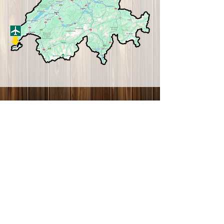
Parkplätze
Parkplätze sind in unmittelbarer Nähe des
Veranstaltungsgeländes hinter dem Hotel
Restaurant Sonne. Die Parkplätze für Gäste sind
ganztägig gratis. Bitte achtet darauf, nicht auf
einem Parkplatz der umliegenden Imbisse oder des
Coop zu parkieren.