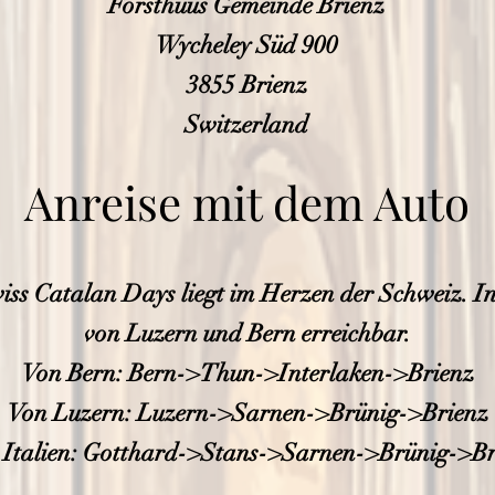
Forsthuus Gemeinde Brienz
Wycheley Süd 900
3855 Brien
z
Switzerland
Anreise mit dem Auto
iss Catalan Days liegt im Herzen der Schweiz. In 
von Luzern und Bern erreichbar.
Von Bern: Bern->Thun->Interlaken->Brienz
Von Luzern: Luzern->Sarnen->Brünig->Brienz
 Italien: Gotthard->Stans->Sarnen->Brünig->Br